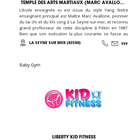
TEMPLE DES ARTS MARTIAUX (MARC AVALLONE)
L’école enseignée ici est issue du style Yang. Notre
enseignant principal est Maître Marc Avallone, pionnier
du tai chi et du khi cong à La Seyne-sur-mer, et reconnu
grand professeur de cette discipline à Pékin en 1987.
Bien que son exécution la plus courante se fasse au
ralenti avec des mouvements doux et unis entre eux, le
LA SEYNE SUR MER (83500)
thai cuc quyen (taichi) peut s’exécuter de bien des
manières différentes, avec ou sans armes.
Baby Gym
LIBERTY KID FITNESS