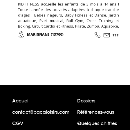
KID FITNESS accueille les enfants de 3 mois à 14 ans !
Toute l'année des activités adaptées à chaque tranche
d'ages : Bébés nageurs, Baby Fitness et Danse, Jardin
aquatique, Eveil musical, Ball Gym, Cross Training et
Boxing, Circuit Cardio et Fitness, Pilate, Zumba, Aquabike,
Step, ... Des Stages Sportifs pendant les vacances, des
MARIGNANE (13700)
Garderies Sportives qui suivent les rythmes scolaires,...
Des anniversaires avec des thèmes originaux
(aquatiques, animation fitness,...)
Accueil
Dossiers
contact@pacaloisirs.com
Référencez-vous
CGV
Quelques chiffres