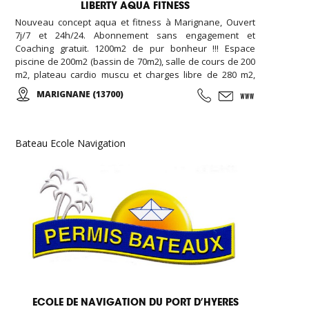
LIBERTY AQUA FITNESS
Nouveau concept aqua et fitness à Marignane, Ouvert
7j/7 et 24h/24. Abonnement sans engagement et
Coaching gratuit. 1200m2 de pur bonheur !!! Espace
piscine de 200m2 (bassin de 70m2), salle de cours de 200
m2, plateau cardio muscu et charges libre de 280 m2,
salle de RPM de 80 m2, salle de cross training de 120m2,
MARIGNANE (13700)
espace garderie enfant de 100m2, espace bar et détente
avec billard et babyfoot de 100m2, espace bien être de
20m2 (massage, épilation, LPG …), espace vestiaire avec
cabines et douches individuelle de 100m2, ...
Bateau Ecole Navigation
ECOLE DE NAVIGATION DU PORT D’HYERES