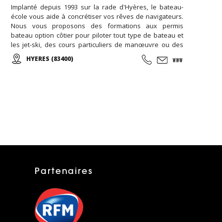
Implanté depuis 1993 sur la rade d'Hyères, le bateau-
école vous aide à concrétiser vos rêves de navigateurs.
Nous vous proposons des formations aux permis
bateau option côtier pour piloter tout type de bateau et
les jet-ski, des cours particuliers de manœuvre ou des
cours de mise en main de votre nouveau bateau...
HYERES (83400)
L'école vous permettra de réussir à l'examen du certificat
restreint de radiotéléphoniste (CRR) en dispensant sa
formation radio.
Partenaires