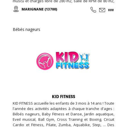
muscu et charges libre de 280 m2, salle de RPM de 80 m2,
salle de cross training de 120m2, espace garderie enfant
MARIGNANE (13700)
de 100m2, espace bar et détente avec billard et babyfoot
de 100m2, espace bien être de 20m2 (massage, épilation,
LPG …), espace vestiaire avec cabines et douches
individuelle de 100m2, ...
Bébés nageurs
KID FITNESS
KID FITNESS accueille les enfants de 3 mois à 14 ans ! Toute
l'année des activités adaptées à chaque tranche d'ages :
Bébés nageurs, Baby Fitness et Danse, Jardin aquatique,
Eveil musical, Ball Gym, Cross Training et Boxing, Circuit
Cardio et Fitness, Pilate, Zumba, Aquabike, Step, ... Des