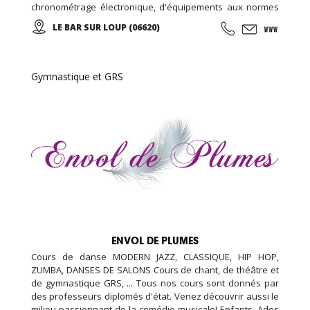
chronométrage électronique, d'équipements aux normes
de sécurité européenne, assistance mécanique, et un
LE BAR SUR LOUP (06620)
restaurant sur place, nous avons également une piste de
kart réservée aux enfants (minimum 1 m 30).
Gymnastique et GRS
ENVOL DE PLUMES
Cours de danse MODERN JAZZ, CLASSIQUE, HIP HOP,
ZUMBA, DANSES DE SALONS Cours de chant, de théâtre et
de gymnastique GRS, ... Tous nos cours sont donnés par
des professeurs diplomés d'état. Venez découvrir aussi le
milieu passionnant de la comédie musicale! Enfants, Ados