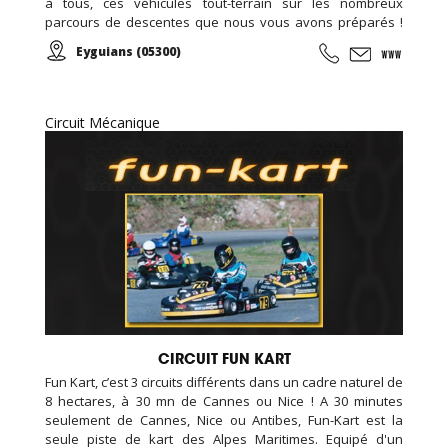
à tous, ces véhicules tout-terrain sur les nombreux
parcours de descentes que nous vous avons préparés !
Pour des sensations nature sur 2 ou 4 roues et votre plus
Eyguians (05300)
grand plaisir, nos quadbikes et trottinettes sont à votre
disposition, tout au long de l'année, en location
accompagnée par un moniteur...
Circuit Mécanique
CIRCUIT FUN KART
Fun Kart, c’est 3 circuits différents dans un cadre naturel de
8 hectares, à 30 mn de Cannes ou Nice ! A 30 minutes
seulement de Cannes, Nice ou Antibes, Fun-Kart est la
seule piste de kart des Alpes Maritimes. Equipé d'un