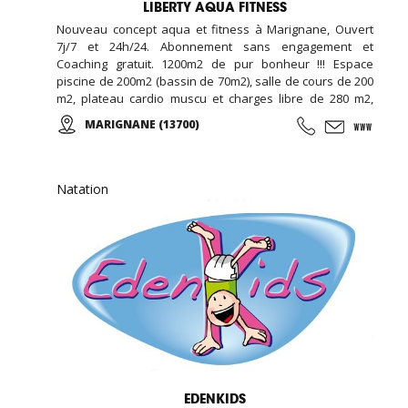
LIBERTY AQUA FITNESS
Nouveau concept aqua et fitness à Marignane, Ouvert
7j/7 et 24h/24. Abonnement sans engagement et
Coaching gratuit. 1200m2 de pur bonheur !!! Espace
piscine de 200m2 (bassin de 70m2), salle de cours de 200
m2, plateau cardio muscu et charges libre de 280 m2,
salle de RPM de 80 m2, salle de cross training de 120m2,
MARIGNANE (13700)
espace garderie enfant de 100m2, espace bar et détente
avec billard et babyfoot de 100m2, espace bien être de
20m2 (massage, épilation, LPG …), espace vestiaire avec
cabines et douches individuelle de 100m2, ...
Natation
EDENKIDS