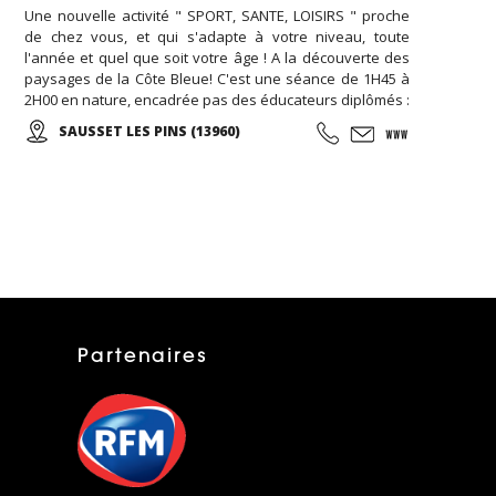
Une nouvelle activité " SPORT, SANTE, LOISIRS " proche
de chez vous, et qui s'adapte à votre niveau, toute
l'année et quel que soit votre âge ! A la découverte des
paysages de la Côte Bleue! C'est une séance de 1H45 à
2H00 en nature, encadrée pas des éducateurs diplômés :
On commence par un échauffement musculaire et
SAUSSET LES PINS (13960)
articulaire, puis place à la marche et sa technique en
alternant des phases plus actives et des périodes de
récupération ...
Partenaires