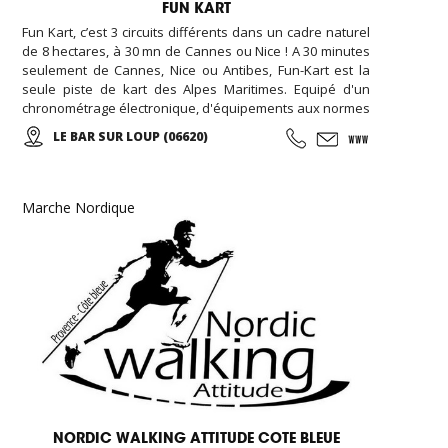
FUN KART
Fun Kart, c’est 3 circuits différents dans un cadre naturel
de 8 hectares, à 30 mn de Cannes ou Nice ! A 30 minutes
seulement de Cannes, Nice ou Antibes, Fun-Kart est la
seule piste de kart des Alpes Maritimes. Equipé d'un
chronométrage électronique, d'équipements aux normes
de sécurité européenne, assistance mécanique, et un
LE BAR SUR LOUP (06620)
restaurant sur place, nous avons également une piste
de kart réservée aux enfants (minimum 1 m 30).
Marche Nordique
NORDIC WALKING ATTITUDE COTE BLEUE