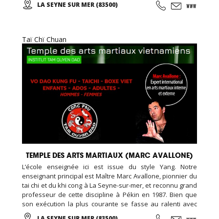
LA SEYNE SUR MER (83500)
(taichi) peut s’exécuter de bien des manières différentes,
avec ou sans armes.
Taï Chï Chuan
TEMPLE DES ARTS MARTIAUX (MARC AVALLONE)
L’école enseignée ici est issue du style Yang. Notre
enseignant principal est Maître Marc Avallone, pionnier du
tai chi et du khi cong à La Seyne-sur-mer, et reconnu grand
professeur de cette discipline à Pékin en 1987. Bien que
son exécution la plus courante se fasse au ralenti avec
des mouvements doux et unis entre eux, le thai cuc quyen
LA SEYNE SUR MER (83500)