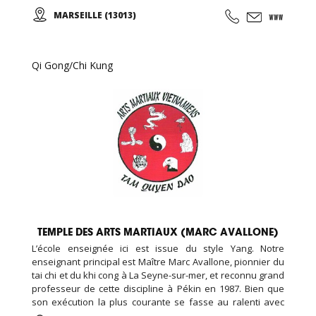
chorégraphiques. Cours de YOGA, PILATES, ... Cours de
MARSEILLE (13013)
danse classique, modern-jazz, hip-hop, break, ragga,
orientale et zumba ... Cours de musique avec batterie,
basse, piano, guitare. Cours de chant, de théâtre et cours
de cirque...
Qi Gong/Chi Kung
TEMPLE DES ARTS MARTIAUX (MARC AVALLONE)
L’école enseignée ici est issue du style Yang. Notre
enseignant principal est Maître Marc Avallone, pionnier du
tai chi et du khi cong à La Seyne-sur-mer, et reconnu grand
professeur de cette discipline à Pékin en 1987. Bien que
son exécution la plus courante se fasse au ralenti avec
des mouvements doux et unis entre eux, le thai cuc quyen