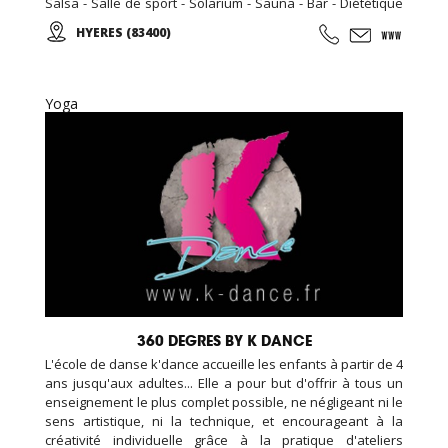
Salsa - Salle de sport - Solarium - Sauna - Bar - Diététique
N'hésitez pas à nous rendre visite, la première séance est
HYERES (83400)
gratuite! Pour toute inscription, l'accès au sauna est offert
pour la durée de votre abonnement.
Yoga
360 DEGRES BY K DANCE
L'école de danse k'dance accueille les enfants à partir de 4
ans jusqu'aux adultes... Elle a pour but d'offrir à tous un
enseignement le plus complet possible, ne négligeant ni le
sens artistique, ni la technique, et encourageant à la
créativité individuelle grâce à la pratique d'ateliers