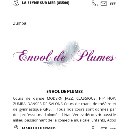
LA SEYNE SUR MER (83500)
(taichi) peut s’exécuter de bien des manières différentes,
avec ou sans armes.
Zumba
ENVOL DE PLUMES
Cours de danse MODERN JAZZ, CLASSIQUE, HIP HOP,
ZUMBA, DANSES DE SALONS Cours de chant, de théâtre et
de gymnastique GRS, ... Tous nos cours sont donnés par
des professeurs diplomés d'état. Venez découvrir aussi le
milieu passionnant de la comédie musicale! Enfants, Ados
et Adultes. Stages vacances, Anniversaires, ... Cours
MARSEILLE (13011)