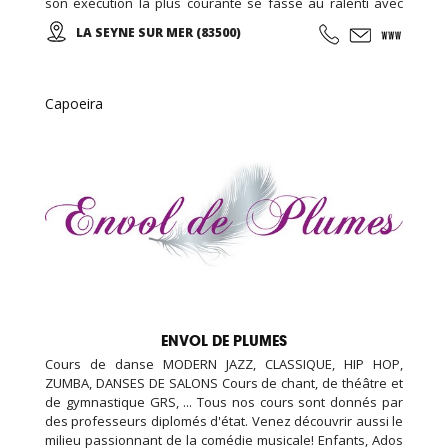
son exécution la plus courante se fasse au ralenti avec
des mouvements doux et unis entre eux, le thai cuc quyen
LA SEYNE SUR MER (83500)
(taichi) peut s’exécuter de bien des manières différentes,
avec ou sans armes.
Capoeira
ENVOL DE PLUMES
Cours de danse MODERN JAZZ, CLASSIQUE, HIP HOP,
ZUMBA, DANSES DE SALONS Cours de chant, de théâtre et
de gymnastique GRS, ... Tous nos cours sont donnés par
des professeurs diplomés d'état. Venez découvrir aussi le
milieu passionnant de la comédie musicale! Enfants, Ados