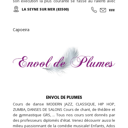
son exécution la plus courante se fasse au ralenti avec
des mouvements doux et unis entre eux, le thai cuc quyen
LA SEYNE SUR MER (83500)
(taichi) peut s’exécuter de bien des manières différentes,
avec ou sans armes.
Capoeira
ENVOL DE PLUMES
Cours de danse MODERN JAZZ, CLASSIQUE, HIP HOP,
ZUMBA, DANSES DE SALONS Cours de chant, de théâtre et
de gymnastique GRS, ... Tous nos cours sont donnés par
des professeurs diplomés d'état. Venez découvrir aussi le
milieu passionnant de la comédie musicale! Enfants, Ados