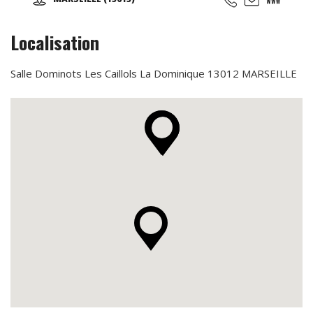
hip-hop, break, ragga, orientale et zumba ... Cours de
musique avec batterie, basse, piano, guitare. Cours de
chant, de théâtre et cours de cirque...
Localisation
Salle Dominots Les Caillols La Dominique 13012 MARSEILLE