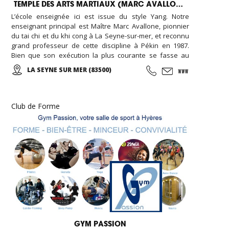
TEMPLE DES ARTS MARTIAUX (MARC AVALLONE)
L’école enseignée ici est issue du style Yang. Notre
enseignant principal est Maître Marc Avallone, pionnier
du tai chi et du khi cong à La Seyne-sur-mer, et reconnu
grand professeur de cette discipline à Pékin en 1987.
Bien que son exécution la plus courante se fasse au
ralenti avec des mouvements doux et unis entre eux, le
LA SEYNE SUR MER (83500)
thai cuc quyen (taichi) peut s’exécuter de bien des
manières différentes, avec ou sans armes.
Club de Forme
GYM PASSION