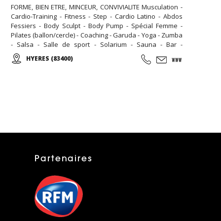
FORME, BIEN ETRE, MINCEUR, CONVIVIALITE Musculation -
Cardio-Training - Fitness - Step - Cardio Latino - Abdos
Fessiers - Body Sculpt - Body Pump - Spécial Femme -
Pilates (ballon/cercle) - Coaching - Garuda - Yoga - Zumba
- Salsa - Salle de sport - Solarium - Sauna - Bar -
Diététique N'hésitez pas à nous rendre visite, la
HYERES (83400)
première séance est gratuite! Pour toute inscription,
l'accès au sauna est offert pour la durée de votre
abonnement.
Partenaires