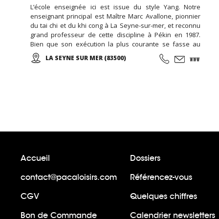
L’école enseignée ici est issue du style Yang. Notre
enseignant principal est Maître Marc Avallone, pionnier
du tai chi et du khi cong à La Seyne-sur-mer, et reconnu
grand professeur de cette discipline à Pékin en 1987.
Bien que son exécution la plus courante se fasse au
ralenti avec des mouvements doux et unis entre eux, le
LA SEYNE SUR MER (83500)
thai cuc quyen (taichi) peut s’exécuter de bien des
manières différentes, avec ou sans armes.
Accueil
Dossiers
contact@pacaloisirs.com
Référencez-vous
CGV
Quelques chiffres
Bon de Commande
Calendrier newsletters