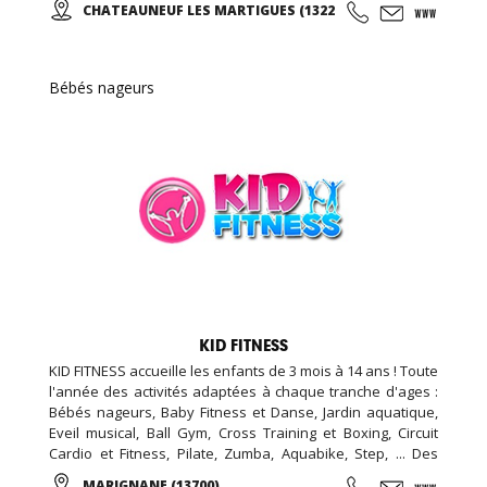
CHATEAUNEUF LES MARTIGUES (13220)
la marche et sa technique en alternant des phases plus
actives et des périodes de récupération ...
Bébés nageurs
KID FITNESS
KID FITNESS accueille les enfants de 3 mois à 14 ans ! Toute
l'année des activités adaptées à chaque tranche d'ages :
Bébés nageurs, Baby Fitness et Danse, Jardin aquatique,
Eveil musical, Ball Gym, Cross Training et Boxing, Circuit
Cardio et Fitness, Pilate, Zumba, Aquabike, Step, ... Des
Stages Sportifs pendant les vacances, des Garderies
MARIGNANE (13700)