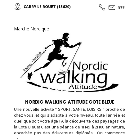
par un échauffement musculaire et articulaire, puis place à
CARRY LE ROUET (13620)
la marche et sa technique en alternant des phases plus
actives et des périodes de récupération ...
Marche Nordique
NORDIC WALKING ATTITUDE COTE BLEUE
Une nouvelle activité " SPORT, SANTE, LOISIRS " proche de
chez vous, et qui s'adapte à votre niveau, toute l'année et
quel que soit votre âge ! A la découverte des paysages de
la Côte Bleue! C'est une séance de 1H45 à 2H00 en nature,
encadrée pas des éducateurs diplômés : On commence
par un échauffement musculaire et articulaire, puis place à