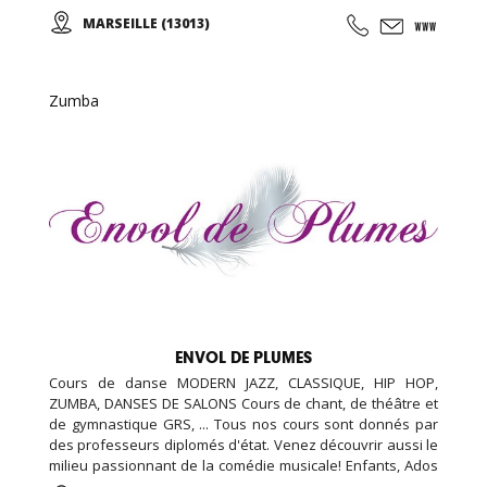
chorégraphiques. Cours de danse classique, modern-jazz,
MARSEILLE (13013)
hip-hop, break, ragga, orientale et zumba ... Cours de
musique avec batterie, basse, piano, guitare. Cours de
chant, de théâtre et cours de cirque...
Zumba
ENVOL DE PLUMES
Cours de danse MODERN JAZZ, CLASSIQUE, HIP HOP,
ZUMBA, DANSES DE SALONS Cours de chant, de théâtre et
de gymnastique GRS, ... Tous nos cours sont donnés par
des professeurs diplomés d'état. Venez découvrir aussi le
milieu passionnant de la comédie musicale! Enfants, Ados
et Adultes. Stages vacances, Anniversaires, ... Cours