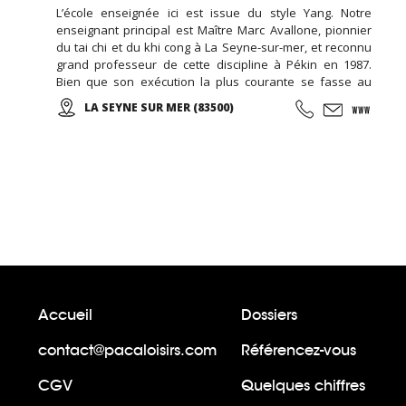
L’école enseignée ici est issue du style Yang. Notre
enseignant principal est Maître Marc Avallone, pionnier
du tai chi et du khi cong à La Seyne-sur-mer, et reconnu
grand professeur de cette discipline à Pékin en 1987.
Bien que son exécution la plus courante se fasse au
ralenti avec des mouvements doux et unis entre eux, le
LA SEYNE SUR MER (83500)
thai cuc quyen (taichi) peut s’exécuter de bien des
manières différentes, avec ou sans armes.
Accueil
Dossiers
contact@pacaloisirs.com
Référencez-vous
CGV
Quelques chiffres