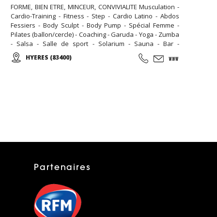
FORME, BIEN ETRE, MINCEUR, CONVIVIALITE Musculation -
Cardio-Training - Fitness - Step - Cardio Latino - Abdos
Fessiers - Body Sculpt - Body Pump - Spécial Femme -
Pilates (ballon/cercle) - Coaching - Garuda - Yoga - Zumba
- Salsa - Salle de sport - Solarium - Sauna - Bar -
Diététique N'hésitez pas à nous rendre visite, la
HYERES (83400)
première séance est gratuite! Pour toute inscription,
l'accès au sauna est offert pour la durée de votre
abonnement.
Partenaires