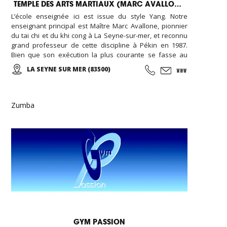
TEMPLE DES ARTS MARTIAUX (MARC AVALLONE)
L’école enseignée ici est issue du style Yang. Notre
enseignant principal est Maître Marc Avallone, pionnier
du tai chi et du khi cong à La Seyne-sur-mer, et reconnu
grand professeur de cette discipline à Pékin en 1987.
Bien que son exécution la plus courante se fasse au
ralenti avec des mouvements doux et unis entre eux, le
LA SEYNE SUR MER (83500)
thai cuc quyen (taichi) peut s’exécuter de bien des
manières différentes, avec ou sans armes.
Zumba
GYM PASSION