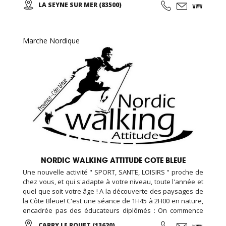
LA SEYNE SUR MER (83500)
(taichi) peut s’exécuter de bien des manières différentes,
avec ou sans armes.
Marche Nordique
NORDIC WALKING ATTITUDE COTE BLEUE
Une nouvelle activité " SPORT, SANTE, LOISIRS " proche de
chez vous, et qui s'adapte à votre niveau, toute l'année et
quel que soit votre âge ! A la découverte des paysages de
la Côte Bleue! C'est une séance de 1H45 à 2H00 en nature,
encadrée pas des éducateurs diplômés : On commence
par un échauffement musculaire et articulaire, puis place à
CARRY LE ROUET (13620)