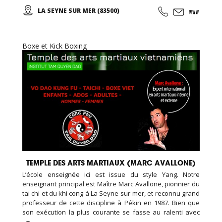
des mouvements doux et unis entre eux, le thai cuc quyen
LA SEYNE SUR MER (83500)
(taichi) peut s’exécuter de bien des manières différentes,
avec ou sans armes.
Boxe et Kick Boxing
TEMPLE DES ARTS MARTIAUX (MARC AVALLONE)
L’école enseignée ici est issue du style Yang. Notre
enseignant principal est Maître Marc Avallone, pionnier du
tai chi et du khi cong à La Seyne-sur-mer, et reconnu grand
professeur de cette discipline à Pékin en 1987. Bien que
son exécution la plus courante se fasse au ralenti avec
des mouvements doux et unis entre eux, le thai cuc quyen