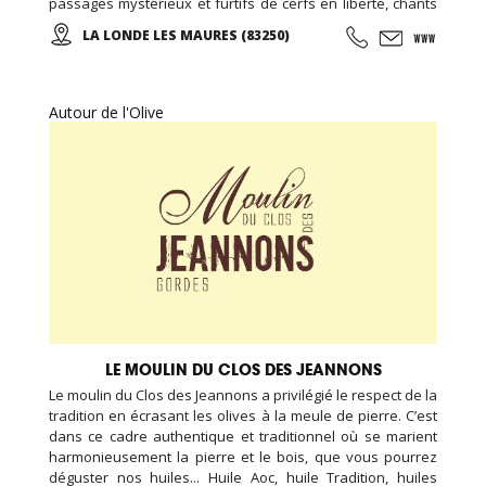
passages mystérieux et furtifs de cerfs en liberté, chants
mêlés de cigales et d'oiseaux, parfums enivrants... De
LA LONDE LES MAURES (83250)
belles balades en perspectives! Des vins rouges, rosés et
blancs sont proposés à la dégustation et à la vente... Des
salles de réception peuvent être louées toute l'année ...
Autour de l'Olive
LE MOULIN DU CLOS DES JEANNONS
Le moulin du Clos des Jeannons a privilégié le respect de la
tradition en écrasant les olives à la meule de pierre. C’est
dans ce cadre authentique et traditionnel où se marient
harmonieusement la pierre et le bois, que vous pourrez
déguster nos huiles... Huile Aoc, huile Tradition, huiles