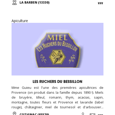
LA BARBEN (13330)
journée ou en soirée, vivez l'aventure au Rocher Mistral !
Apiculture
LES RUCHERS DU BESSILLON
Mme Guieu est l'une des premières apicultrices de
Provence (on produit dans la famille depuis 1890 !). Miels
de bruyère, tilleul, romarin, thym, acacias, sapin,
montagne, toutes fleurs et Provence et lavande (label
rouge), châtaignier, miel de tournesol et d'arbousier...
Gelée royale, essence de lavandin. Délicieux nougat et
COTIGNAC (83570)