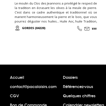
Le moulin du Clos des Jeannons a privilégié le respect de
la tradition en écrasant les olives à la meule de pierre.
C’est dans ce cadre authentique et traditionnel où se
marient harmonieusement la pierre et le bois, que vous
pourrez déguster nos huiles... Huile Aoc, huile Tradition,
huiles aromatisées, olives, tapenades et artisanat de
GORDES (84220)
qualité.
Accueil
Dossiers
contact@pacaloisirs.com
Référencez-vous
CGV
Quelques chiffres
Bon de Commande
Calendrier newsletters