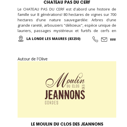
CHATEAU PAS DU CERF
Le CHATEAU PAS DU CERF est d'abord une histoire de
famille sur 8 générations! 80 hectares de vignes sur 700
hectares d'une nature sauvegardée: Arbres d'une
grande rareté, arbousiers "délicieux", espèce unique de
lauriers, passages mystérieux et furtifs de cerfs en
liberté, chants mêlés de cigales et d'oiseaux, parfums
LA LONDE LES MAURES (83250)
enivrants... De belles balades en perspectives! Des vins
rouges, rosés et blancs sont proposés à la dégustation
et à la vente... Des salles de réception peuvent être
louées toute l'année ...
Autour de l'Olive
LE MOULIN DU CLOS DES JEANNONS