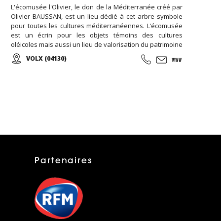
L'écomusée l'Olivier, le don de la Méditerranée créé par
Olivier BAUSSAN, est un lieu dédié à cet arbre symbole
pour toutes les cultures méditerranéennes. L’écomusée
est un écrin pour les objets témoins des cultures
oléicoles mais aussi un lieu de valorisation du patrimoine
oléicole ... Venez visiter la boutique en ligne de
VOLX (04130)
l'Ecomusée l'Olivier et retrouvez vos huiles préférées...
Partenaires