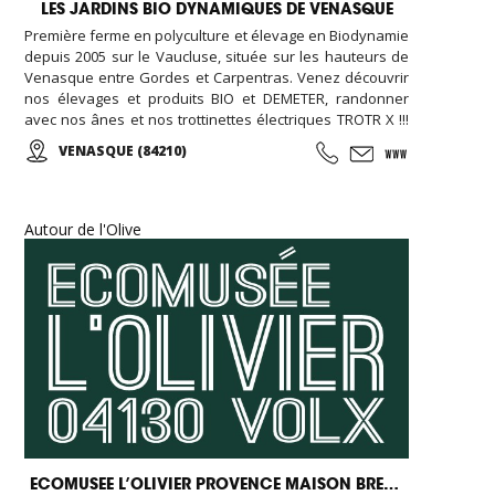
LES JARDINS BIO DYNAMIQUES DE VENASQUE
Première ferme en polyculture et élevage en Biodynamie
depuis 2005 sur le Vaucluse, située sur les hauteurs de
Venasque entre Gordes et Carpentras. Venez découvrir
nos élevages et produits BIO et DEMETER, randonner
avec nos ânes et nos trottinettes électriques TROTR X !!!
Fêter un anniversaire à la ferme c'est possible, c'est à
VENASQUE (84210)
Venasque dans le Vaucluse !
Autour de l'Olive
ECOMUSEE L’OLIVIER PROVENCE MAISON BREMOND