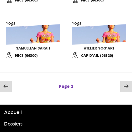
NICE (06300)
NICE (06300)
Yoga
Yoga
SAMUELIAN SARAH
ATELIER YOG’ART
NICE (06300)
CAP D'AIL (06320)
Page
P
Page
2
précédente
su
Accueil
Dossiers