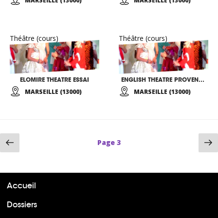
MARSEILLE (13000)
MARSEILLE (13000)
Théâtre (cours)
Théâtre (cours)
ELOMIRE THEATRE ESSAI
ENGLISH THEATRE PROVENCE
MARSEILLE (13000)
MARSEILLE (13000)
Page
P
Page
3
précédente
su
Accueil
Dossiers