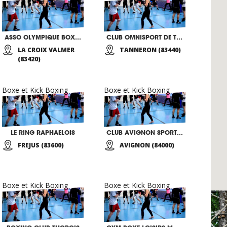
ASSO OLYMPIQUE BOXE FRANCAISE SAVATE
CLUB OMNISPORT DE TANNERON
LA CROIX VALMER
TANNERON (83440)
(83420)
Boxe et Kick Boxing
Boxe et Kick Boxing
LE RING RAPHAELOIS
CLUB AVIGNON SPORTS LOISIRS
FREJUS (83600)
AVIGNON (84000)
Boxe et Kick Boxing
Boxe et Kick Boxing