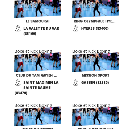
LE SAMOURAI
RING OLYMPIQUE HYEROIS BOXE ANGLAISE
LA VALETTE DU VAR
HYERES (83400)
(83160)
Boxe et Kick Boxing
Boxe et Kick Boxing
CLUB DU TAM QUYEN DAO BOXE SINO-VIETNAMIENNE
MISSION SPORT
SAINT MAXIMIN LA
GASSIN (83580)
SAINTE BAUME
(83470)
Boxe et Kick Boxing
Boxe et Kick Boxing