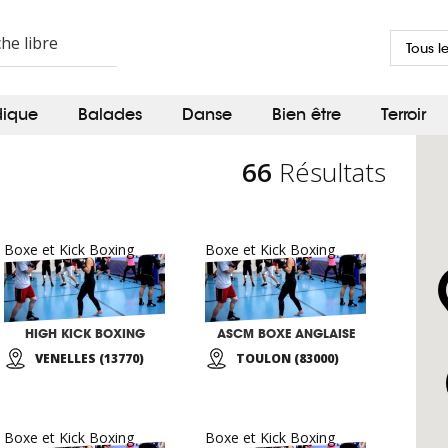
Tous l
dique
Balades
Danse
Bien être
Terroir
66
Résultats
Boxe et Kick Boxing
Boxe et Kick Boxing
HIGH KICK BOXING
ASCM BOXE ANGLAISE
VENELLES (13770)
TOULON (83000)
Boxe et Kick Boxing
Boxe et Kick Boxing