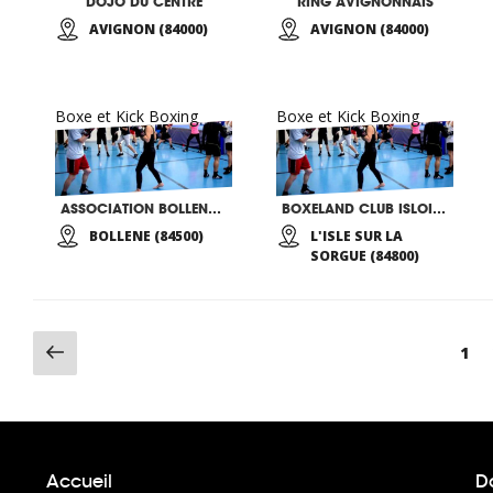
DOJO DU CENTRE
RING AVIGNONNAIS
AVIGNON (84000)
AVIGNON (84000)
Boxe et Kick Boxing
Boxe et Kick Boxing
ASSOCIATION BOLLENOISE DE BOXE AMERICAINE
BOXELAND CLUB ISLOIS FOOTBALL
BOLLENE (84500)
L'ISLE SUR LA
SORGUE (84800)
Page
Pag
1
précédente
Accueil
Do