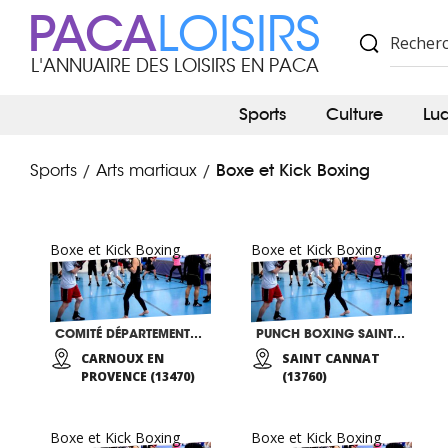
PACA
LOISIRS
L'ANNUAIRE DES LOISIRS EN PACA
Sports
Culture
Lu
Boxe et Kick Boxing
Sports
Arts martiaux
/
/
Boxe et Kick Boxing
Boxe et Kick Boxing
COMITÉ DÉPARTEMENTAL 13 DE BOXE FRANÇAISE
PUNCH BOXING SAINT CANNAT
CARNOUX EN
SAINT CANNAT
PROVENCE (13470)
(13760)
Boxe et Kick Boxing
Boxe et Kick Boxing