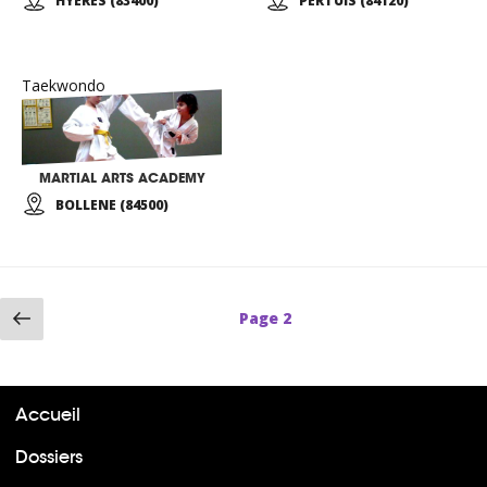
HYERES (83400)
PERTUIS (84120)
Taekwondo
MARTIAL ARTS ACADEMY
BOLLENE (84500)
Page
Page
2
précédente
Accueil
Dossiers