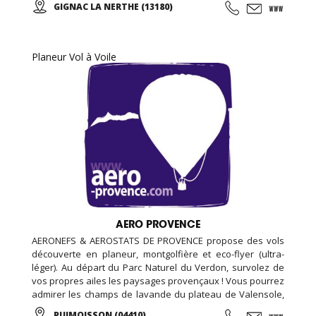
GIGNAC LA NERTHE (13180)
la marche et sa technique en alternant des phases plus
actives et des périodes de récupération ...
Planeur Vol à Voile
AERO PROVENCE
AERONEFS & AEROSTATS DE PROVENCE propose des vols
découverte en planeur, montgolfière et eco-flyer (ultra-
léger). Au départ du Parc Naturel du Verdon, survolez de
vos propres ailes les paysages provençaux ! Vous pourrez
admirer les champs de lavande du plateau de Valensole,
le lac Sainte-Croix ou les gorges du Verdon tout en
PUIMOISSON (04410)