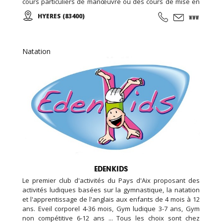
cours particuliers de manœuvre ou des cours de mise en
main de votre nouveau bateau... L'école vous permettra
HYERES (83400)
de réussir à l'examen du certificat restreint de
radiotéléphoniste (CRR) en dispensant sa formation radio.
Natation
EDENKIDS
Le premier club d'activités du Pays d'Aix proposant des
activités ludiques basées sur la gymnastique, la natation
et l'apprentissage de l'anglais aux enfants de 4 mois à 12
ans. Eveil corporel 4-36 mois, Gym ludique 3-7 ans, Gym
non compétitive 6-12 ans ... Tous les choix sont chez