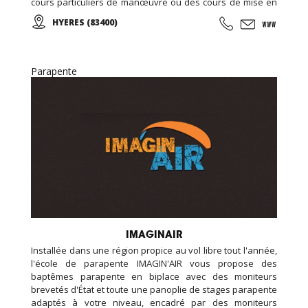
cours particuliers de manœuvre ou des cours de mise en
main de votre nouveau bateau... L'école vous permettra
HYERES (83400)
de réussir à l'examen du certificat restreint de
radiotéléphoniste (CRR) en dispensant sa formation radio.
Parapente
IMAGINAIR
Installée dans une région propice au vol libre tout l'année,
l'école de parapente IMAGIN'AIR vous propose des
baptêmes parapente en biplace avec des moniteurs
brevetés d'État et toute une panoplie de stages parapente
adaptés à votre niveau, encadré par des moniteurs