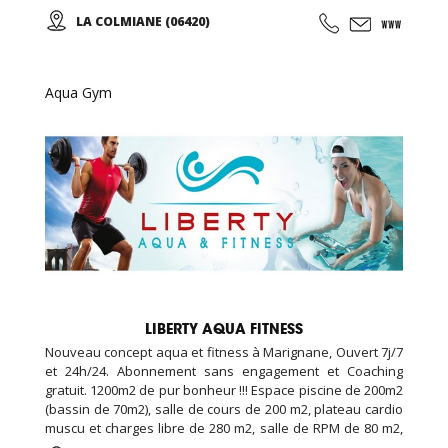
diplômés et à votre écoute. De la Colmiane à Roquebrune
LA COLMIANE (06420)
Cap Martin, en passant par l'Italie, une multitude de sites
afin de pouvoir vous garantir un maximum de plaisir tout
au long de votre séjour...
Aqua Gym
LIBERTY AQUA FITNESS
Nouveau concept aqua et fitness à Marignane, Ouvert 7j/7
et 24h/24. Abonnement sans engagement et Coaching
gratuit. 1200m2 de pur bonheur !!! Espace piscine de 200m2
(bassin de 70m2), salle de cours de 200 m2, plateau cardio
muscu et charges libre de 280 m2, salle de RPM de 80 m2,
salle de cross training de 120m2, espace garderie enfant