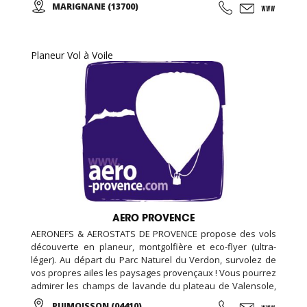
MARIGNANE (13700)
de 100m2, espace bar et détente avec billard et babyfoot
de 100m2, espace bien être de 20m2 (massage, épilation,
LPG …), espace vestiaire avec cabines et douches
individuelle de 100m2, ...
Planeur Vol à Voile
AERO PROVENCE
AERONEFS & AEROSTATS DE PROVENCE propose des vols
découverte en planeur, montgolfière et eco-flyer (ultra-
léger). Au départ du Parc Naturel du Verdon, survolez de
vos propres ailes les paysages provençaux ! Vous pourrez
admirer les champs de lavande du plateau de Valensole,
le lac Sainte-Croix ou les gorges du Verdon tout en
PUIMOISSON (04410)