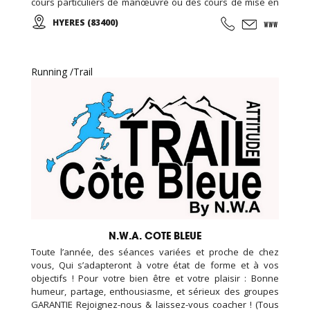
cours particuliers de manœuvre ou des cours de mise en
main de votre nouveau bateau... L'école vous permettra
HYERES (83400)
de réussir à l'examen du certificat restreint de
radiotéléphoniste (CRR) en dispensant sa formation radio.
Running /Trail
N.W.A. COTE BLEUE
Toute l’année, des séances variées et proche de chez
vous, Qui s’adapteront à votre état de forme et à vos
objectifs ! Pour votre bien être et votre plaisir : Bonne
humeur, partage, enthousiasme, et sérieux des groupes
GARANTIE Rejoignez-nous & laissez-vous coacher ! (Tous