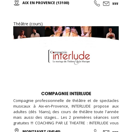
AIX EN PROVENCE (13100)
région PACA. Nous proposons des cours et des stages de
qualité par des professeurs formés qui ont de
l'expérience et qui enseignent avec plaisir.
Théâtre (cours)
COMPAGNIE INTERLUDE
Compagnie professionnelle de théâtre et de spectacles
musicaux à Aix-en-Provence, INTERLUDE propose aux
adultes (dés 16ans), des cours de théâtre toute l'année
mais aussi des stages... Les 2 premières séances sont
gratuites !!! COACHING PAR LE THEATRE : INTERLUDE vous
propose aussi des ateliers de travail de "la voix parlée"
MONTFAVET (84140)