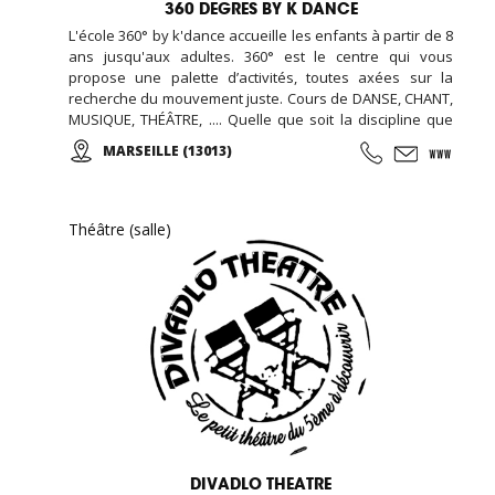
360 DEGRES BY K DANCE
L'école 360° by k'dance accueille les enfants à partir de 8
ans jusqu'aux adultes. 360° est le centre qui vous
propose une palette d’activités, toutes axées sur la
recherche du mouvement juste. Cours de DANSE, CHANT,
MUSIQUE, THÉÂTRE, .... Quelle que soit la discipline que
vous choisirez, préparez-vous à vivre une expérience à
MARSEILLE (13013)
travers un épanouissement total du corps et de l’esprit! À
très bientôt pour vibrer, bouger et créer ensemble !
Théâtre (salle)
DIVADLO THEATRE