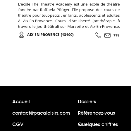
L'école The Theatre Academy est une école de théâtre
fondée par Raffaela Pflüger. Elle propose des cours de
théâtre pour tout-petits , enfants, adolescents et adultes
à Aix-En-Provence. Cours d'Art-Liberté (art-thérapie à
travers le jeu théâtral) sur Marseille et Aix-En-Provence.
Stages de week-end et de vacances pour toute tranche
AIX EN PROVENCE (13100)
d'âge dans la région PACA. Nous proposons des cours et
des stages de qualité par des professeurs formés qui
ont de l'expérience et qui enseignent avec plaisir.
Accueil
Dossiers
contact@pacaloisirs.com
Référencez-vous
CGV
Quelques chiffres