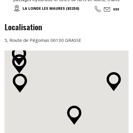
mêlés de cigales et d'oiseaux, parfums enivrants... De
LA LONDE LES MAURES (83250)
belles balades en perspectives! Des vins rouges, rosés et
blancs sont proposés à la dégustation et à la vente... Des
salles de réception peuvent être louées toute l'année ...
Localisation
5, Route de Pégomas 06130 GRASSE