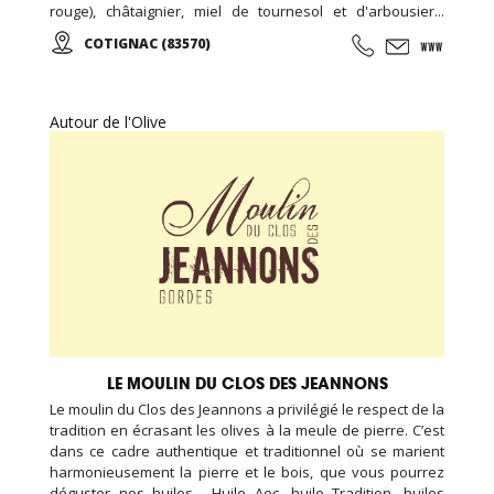
rouge), châtaignier, miel de tournesol et d'arbousier...
Gelée royale, essence de lavandin. Délicieux nougat et
COTIGNAC (83570)
pain d'épices, confiture de figues vertes... Ouvert toute
l'année, les visites de l'apiculture se font les mercredis
aprés-midi sur réservation ...
Autour de l'Olive
LE MOULIN DU CLOS DES JEANNONS
Le moulin du Clos des Jeannons a privilégié le respect de la
tradition en écrasant les olives à la meule de pierre. C’est
dans ce cadre authentique et traditionnel où se marient
harmonieusement la pierre et le bois, que vous pourrez
déguster nos huiles... Huile Aoc, huile Tradition, huiles