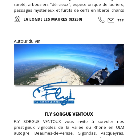
rareté, arbousiers "délicieux", espèce unique de lauriers,
passages mystérieux et furtifs de cerfs en liberté, chants
mêlés de cigales et d'oiseaux, parfums enivrants... De
LA LONDE LES MAURES (83250)
belles balades en perspectives! Des vins rouges, rosés et
blancs sont proposés à la dégustation et à la vente... Des
salles de réception peuvent être louées toute l'année ...
Autour du vin
FLY SORGUE VENTOUX
FLY SORGUE VENTOUX vous invite à survoler nos
prestigieux vignobles de la vallée du Rhône en ULM
autogire: Beaumes-de-Venise, Gigondas, Vacqueyras,