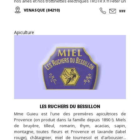
nos ânes et nos trottinettes électriques TROTR X !!! Fêter un
anniversaire à la ferme c'est possible, c'est à Venasque
VENASQUE (84210)
dans le Vaucluse !
Apiculture
LES RUCHERS DU BESSILLON
Mme Guieu est l'une des premières apicultrices de
Provence (on produit dans la famille depuis 1890 !). Miels
de bruyère, tilleul, romarin, thym, acacias, sapin,
montagne, toutes fleurs et Provence et lavande (label
rouge), châtaignier, miel de tournesol et d'arbousier...