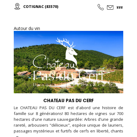
Gelée royale, essence de lavandin. Délicieux nougat et
COTIGNAC (83570)
pain d'épices, confiture de figues vertes... Ouvert toute
l'année, les visites de l'apiculture se font les mercredis
aprés-midi sur réservation ...
Autour du vin
CHATEAU PAS DU CERF
Le CHATEAU PAS DU CERF est d'abord une histoire de
famille sur 8 générations! 80 hectares de vignes sur 700
hectares d'une nature sauvegardée: Arbres d'une grande
rareté, arbousiers "délicieux", espèce unique de lauriers,
passages mystérieux et furtifs de cerfs en liberté, chants
mêlés de cigales et d'oiseaux, parfums enivrants... De