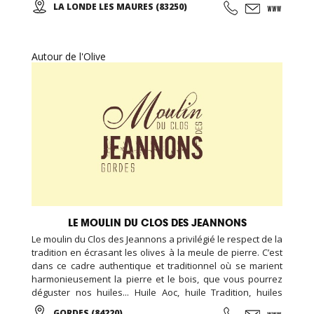
LA LONDE LES MAURES (83250)
belles balades en perspectives! Des vins rouges, rosés et
blancs sont proposés à la dégustation et à la vente... Des
salles de réception peuvent être louées toute l'année ...
Autour de l'Olive
LE MOULIN DU CLOS DES JEANNONS
Le moulin du Clos des Jeannons a privilégié le respect de la
tradition en écrasant les olives à la meule de pierre. C’est
dans ce cadre authentique et traditionnel où se marient
harmonieusement la pierre et le bois, que vous pourrez
déguster nos huiles... Huile Aoc, huile Tradition, huiles
aromatisées, olives, tapenades et artisanat de qualité.
GORDES (84220)