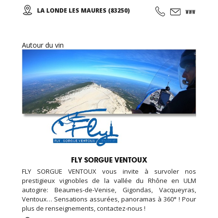
mêlés de cigales et d'oiseaux, parfums enivrants... De
LA LONDE LES MAURES (83250)
belles balades en perspectives! Des vins rouges, rosés et
blancs sont proposés à la dégustation et à la vente... Des
salles de réception peuvent être louées toute l'année ...
Autour du vin
FLY SORGUE VENTOUX
FLY SORGUE VENTOUX vous invite à survoler nos
prestigieux vignobles de la vallée du Rhône en ULM
autogire: Beaumes-de-Venise, Gigondas, Vacqueyras,
Ventoux… Sensations assurées, panoramas à 360° ! Pour
plus de renseignements, contactez-nous !