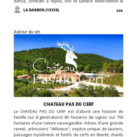
danse, combats à l’épée, son et lumière émerveillent le
public au cœur du château millénaire de La Barben. En
LA BARBEN (13330)
journée ou en soirée, vivez l'aventure au Rocher Mistral !
Autour du vin
CHATEAU PAS DU CERF
Le CHATEAU PAS DU CERF est d'abord une histoire de
famille sur 8 générations! 80 hectares de vignes sur 700
hectares d'une nature sauvegardée: Arbres d'une grande
rareté, arbousiers "délicieux", espèce unique de lauriers,
passages mystérieux et furtifs de cerfs en liberté, chants