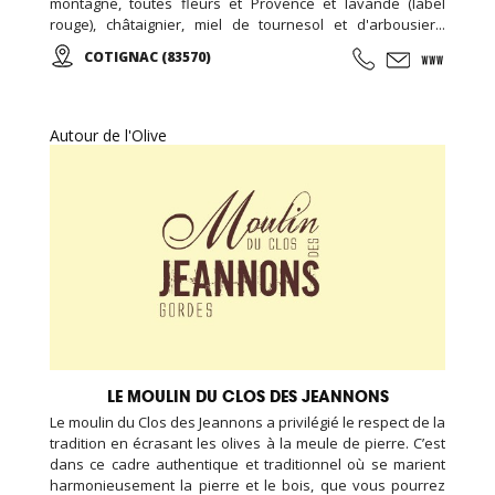
montagne, toutes fleurs et Provence et lavande (label
rouge), châtaignier, miel de tournesol et d'arbousier...
Gelée royale, essence de lavandin. Délicieux nougat et
COTIGNAC (83570)
pain d'épices, confiture de figues vertes... Ouvert toute
l'année, les visites de l'apiculture se font les mercredis
aprés-midi sur réservation ...
Autour de l'Olive
LE MOULIN DU CLOS DES JEANNONS
Le moulin du Clos des Jeannons a privilégié le respect de la
tradition en écrasant les olives à la meule de pierre. C’est
dans ce cadre authentique et traditionnel où se marient
harmonieusement la pierre et le bois, que vous pourrez