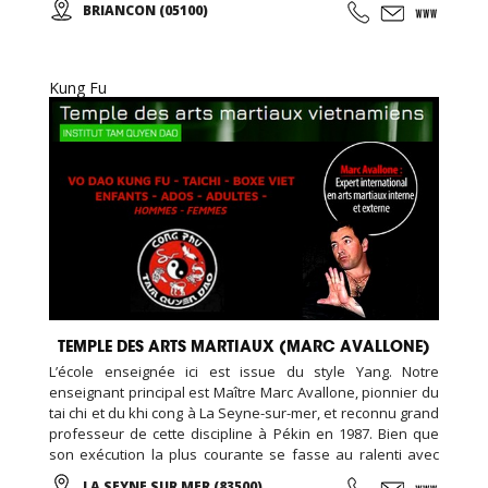
BRIANCON (05100)
l'aventure, des émotions, des moments forts à partager en
famille, entres amis, en groupe, pour tous vos événements
(séminaire d'entreprise, team building, anniversaire,
soirée nocturne privative, EVG, EVJF...).
Kung Fu
TEMPLE DES ARTS MARTIAUX (MARC AVALLONE)
L’école enseignée ici est issue du style Yang. Notre
enseignant principal est Maître Marc Avallone, pionnier du
tai chi et du khi cong à La Seyne-sur-mer, et reconnu grand
professeur de cette discipline à Pékin en 1987. Bien que
son exécution la plus courante se fasse au ralenti avec
des mouvements doux et unis entre eux, le thai cuc quyen
LA SEYNE SUR MER (83500)