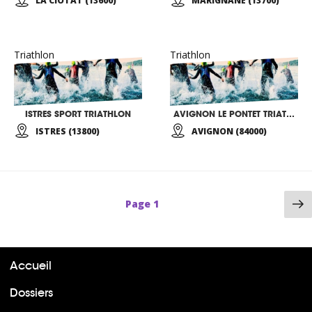
LA CIOTAT (13600)
MARIGNANE (13700)
Triathlon
Triathlon
ISTRES SPORT TRIATHLON
AVIGNON LE PONTET TRIATHLON
ISTRES (13800)
AVIGNON (84000)
P
Page
1
su
Accueil
Dossiers