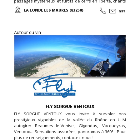
passages mystérieux et furtifs de cerfs en liberté, chants
mêlés de cigales et d'oiseaux, parfums enivrants... De
LA LONDE LES MAURES (83250)
belles balades en perspectives! Des vins rouges, rosés et
blancs sont proposés à la dégustation et à la vente... Des
salles de réception peuvent être louées toute l'année ...
Autour du vin
FLY SORGUE VENTOUX
FLY SORGUE VENTOUX vous invite à survoler nos
prestigieux vignobles de la vallée du Rhône en ULM
autogire: Beaumes-de-Venise, Gigondas, Vacqueyras,
Ventoux… Sensations assurées, panoramas à 360° ! Pour
plus de renseignements, contactez-nous !