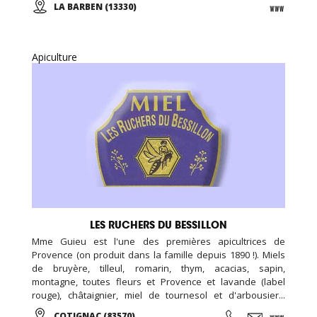
LA BARBEN (13330)
journée ou en soirée, vivez l'aventure au Rocher Mistral !
Apiculture
LES RUCHERS DU BESSILLON
Mme Guieu est l'une des premières apicultrices de
Provence (on produit dans la famille depuis 1890 !). Miels
de bruyère, tilleul, romarin, thym, acacias, sapin,
montagne, toutes fleurs et Provence et lavande (label
rouge), châtaignier, miel de tournesol et d'arbousier...
Gelée royale, essence de lavandin. Délicieux nougat et
COTIGNAC (83570)