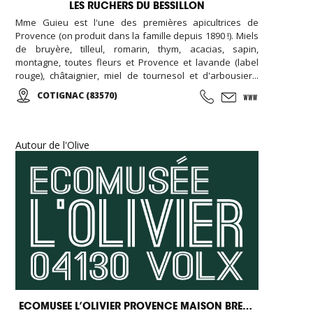
LES RUCHERS DU BESSILLON
Mme Guieu est l'une des premières apicultrices de
Provence (on produit dans la famille depuis 1890 !). Miels
de bruyère, tilleul, romarin, thym, acacias, sapin,
montagne, toutes fleurs et Provence et lavande (label
rouge), châtaignier, miel de tournesol et d'arbousier...
Gelée royale, essence de lavandin. Délicieux nougat et
COTIGNAC (83570)
pain d'épices, confiture de figues vertes... Ouvert toute
l'année, les visites de l'apiculture se font les mercredis
aprés-midi sur réservation ...
Autour de l'Olive
ECOMUSEE L’OLIVIER PROVENCE MAISON BREMOND