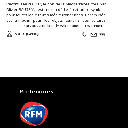
L'écomusée l'Olivier, le don de la Méditerranée créé par
Olivier BAUSSAN, est un lieu dédié à cet arbre symbole
pour toutes les cultures méditerranéennes. L’écomusée
est un écrin pour les objets témoins des cultures
oléicoles mais aussi un lieu de valorisation du patrimoine
oléicole ... Venez visiter la boutique en ligne de
VOLX (04130)
l'Ecomusée l'Olivier et retrouvez vos huiles préférées...
Partenaires