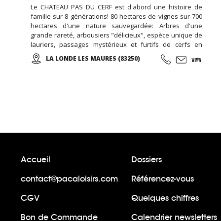
Le CHATEAU PAS DU CERF est d'abord une histoire de
famille sur 8 générations! 80 hectares de vignes sur 700
hectares d'une nature sauvegardée: Arbres d'une
grande rareté, arbousiers "délicieux", espèce unique de
lauriers, passages mystérieux et furtifs de cerfs en
liberté, chants mêlés de cigales et d'oiseaux, parfums
LA LONDE LES MAURES (83250)
enivrants... De belles balades en perspectives! Des vins
rouges, rosés et blancs sont proposés à la dégustation
et à la vente... Des salles de réception peuvent être
louées toute l'année ...
Accueil
Dossiers
contact@pacaloisirs.com
Référencez-vous
CGV
Quelques chiffres
Bon de Commande
Calendrier newsletters