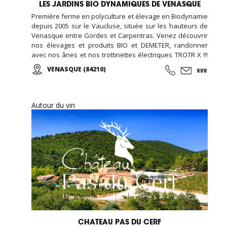
LES JARDINS BIO DYNAMIQUES DE VENASQUE
Première ferme en polyculture et élevage en Biodynamie
depuis 2005 sur le Vaucluse, située sur les hauteurs de
Venasque entre Gordes et Carpentras. Venez découvrir
nos élevages et produits BIO et DEMETER, randonner
avec nos ânes et nos trottinettes électriques TROTR X !!!
Fêter un anniversaire à la ferme c'est possible, c'est à
VENASQUE (84210)
Venasque dans le Vaucluse !
Autour du vin
CHATEAU PAS DU CERF