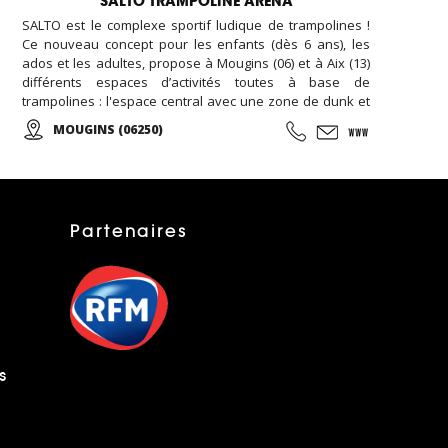
SALTO TRAMPOLINE ARENA
SALTO est le complexe sportif ludique de trampolines !
Ce nouveau concept pour les enfants (dès 6 ans), les
ados et les adultes, propose à Mougins (06) et à Aix (13)
différents espaces d’activités toutes à base de
trampolines : l'espace central avec une zone de dunk et
de parkour, l'espace freestyle avec le bac à mousse et
MOUGINS (06250)
l'airbag, le terrain de dodgeball, la pro zone avec son
mur incliné. Des cours (parkour, trampoline, fitness) sont
organisés, et un programme d'animation est disponible
en ligne... Possibilité d'organiser son anniversaire,
soirée, et séminaire entreprise...
Partenaires
s