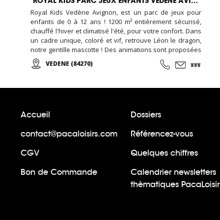
ROYAL KIDS PARC JEUX ENFANTS VEDÈNE AVIGNON
Royal Kids Vedène Avignon, est un parc de jeux pour
enfants de 0 à 12 ans ! 1200 m² entièrement sécurisé,
chauffé l'hiver et climatisé l'été, pour votre confort. Dans
un cadre unique, coloré et vif, retrouve Léon le dragon,
notre gentille mascotte ! Des animations sont proposées
régulièrement, concours, maquillage,... Réservez un
VEDENE (84270)
ROYAL ANNIVERSAIRE...
Accueil
Dossiers
contact@pacaloisirs.com
Référencez-vous
CGV
Quelques chiffres
Bon de Commande
Calendrier newsletters
thèmatiques PacaLoisir