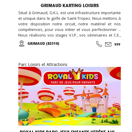
GRIMAUD KARTING LOISIRS
Situé à Grimaud, G.K.L. est une infrastructure importante
et unique dans le golfe de Saint-Tropez. Nous mettons à
votre disposition notre circuit, notre matériel et nos
compétences, pour vous initier et vous perfectionner ...
Nous réalisons vos stages V.I.P., vos séminaires et C.E.,
vos formules week-end... Encadré par notre équipe de
GRIMAUD (83310)
passionnés vous participerez aux courses d'endurance,
challenge, grand prix ...
Parc Loisirs et Attractions