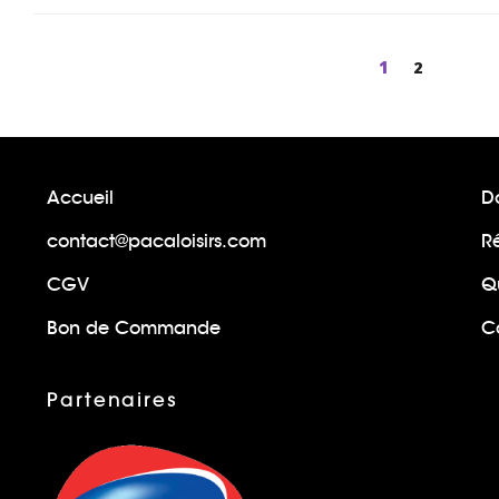
Page
1
Page
2
Accueil
Do
contact@pacaloisirs.com
R
CGV
Q
Bon de Commande
Ca
Partenaires