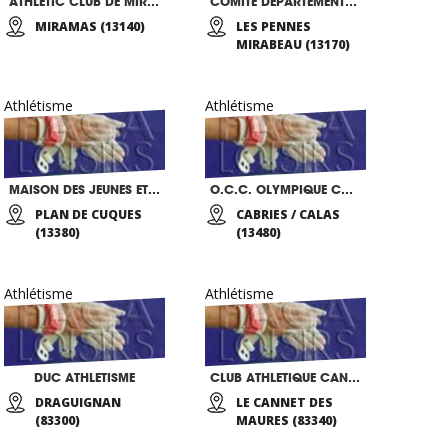
ATHLETIC CLUB DE MIRAMAS
COMITÉ DÉPARTEMENTAL 13 D’ATHLÉTISME
MIRAMAS (13140)
LES PENNES
MIRABEAU (13170)
Athlétisme
Athlétisme
MAISON DES JEUNES ET DE LA CULTURE DE PLAN DE CUQUES
O.C.C. OLYMPIQUE CABRIES CALAS
PLAN DE CUQUES
CABRIES / CALAS
(13380)
(13480)
Athlétisme
Athlétisme
DUC ATHLETISME
CLUB ATHLETIQUE CANNETOIS
DRAGUIGNAN
LE CANNET DES
(83300)
MAURES (83340)