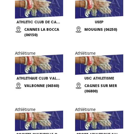
ATHLETIC CLUB DE CANNES
USEP
CANNES LA BOCCA
MOUGINS (06250)
(06150)
Athlétisme
Athlétisme
ATHLETIQUE CLUB VALBONNE
USC ATHLETISME
VALBONNE (06560)
CAGNES SUR MER
(06800)
Athlétisme
Athlétisme