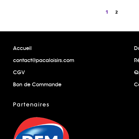
Page
1
Page
2
Accueil
Do
contact@pacaloisirs.com
R
CGV
Q
Bon de Commande
Ca
Partenaires