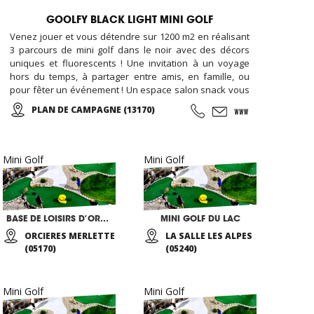
GOOLFY BLACK LIGHT MINI GOLF
Venez jouer et vous détendre sur 1200 m2 en réalisant
3 parcours de mini golf dans le noir avec des décors
uniques et fluorescents ! Une invitation à un voyage
hors du temps, à partager entre amis, en famille, ou
pour fêter un événement ! Un espace salon snack vous
accueille également avec des boissons, confiseries,
PLAN DE CAMPAGNE (13170)
desserts, crêpes, tapas et cocktails ... Tous les
vendredis de 18h00 à 20h00 SOIREES ADOS (12-17ans)
Nouveauté : LASERGAME à partir de 4 ans !
Mini Golf
Mini Golf
BASE DE LOISIRS D’ORCIERES
MINI GOLF DU LAC
ORCIERES MERLETTE
LA SALLE LES ALPES
(05170)
(05240)
Mini Golf
Mini Golf