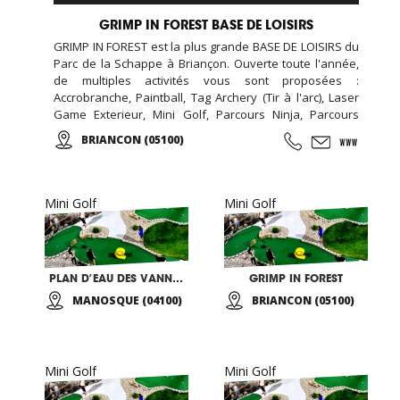
GRIMP IN FOREST BASE DE LOISIRS
GRIMP IN FOREST est la plus grande BASE DE LOISIRS du
Parc de la Schappe à Briançon. Ouverte toute l'année,
de multiples activités vous sont proposées :
Accrobranche, Paintball, Tag Archery (Tir à l'arc), Laser
Game Exterieur, Mini Golf, Parcours Ninja, Parcours
d'obstacles, Via ferrata, chasse aux trésors (chasse aux
BRIANCON (05100)
indices), Biathlon... De l'aventure, des émotions, des
moments forts à partager en famille, entres amis, en
groupe, pour tous vos événements (séminaire
d'entreprise, team building, anniversaire, soirée
Mini Golf
Mini Golf
nocturne privative, EVG, EVJF...).
PLAN D’EAU DES VANNADES
GRIMP IN FOREST
MANOSQUE (04100)
BRIANCON (05100)
Mini Golf
Mini Golf