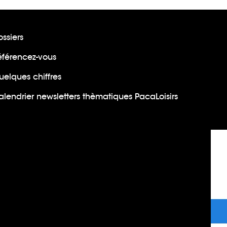
ssiers
éférencez-vous
uelques chiffres
lendrier newsletters thèmatiques PacaLoisirs