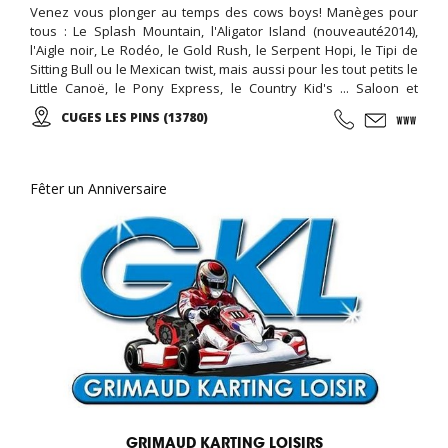
Venez vous plonger au temps des cows boys! Manèges pour
tous : Le Splash Mountain, l'Aligator Island (nouveauté2014),
l'Aigle noir, Le Rodéo, le Gold Rush, le Serpent Hopi, le Tipi de
Sitting Bull ou le Mexican twist, mais aussi pour les tout petits le
Little Canoë, le Pony Express, le Country Kid's ... Saloon et
Spectacles de qualité. Le monde des tipis vous accueille en VIP :
CUGES LES PINS (13780)
Dormez dans de confortables tipis avec accès au parc OK
CORRAL, piscine et espace privatif !!! Parc ouvert de mars à
novembre!
Fêter un Anniversaire
GRIMAUD KARTING LOISIRS