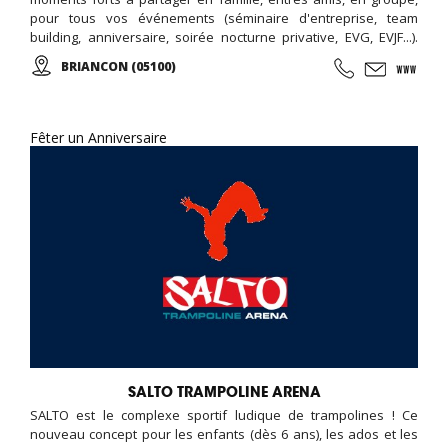
pour tous vos événements (séminaire d'entreprise, team
building, anniversaire, soirée nocturne privative, EVG, EVJF...).
Ouverte toute l'année, de multiples activités vous sont
BRIANCON (05100)
proposées : Accrobranche, Paintball, Tag Archery (Tir à l'arc),
Laser Game Exterieur, Mini Golf, Parcours Ninja, Parcours
d'obstacles, Via ferrata, chasse aux trésors (chasse aux
indices), Biathlon...
Fêter un Anniversaire
SALTO TRAMPOLINE ARENA
SALTO est le complexe sportif ludique de trampolines ! Ce
nouveau concept pour les enfants (dès 6 ans), les ados et les