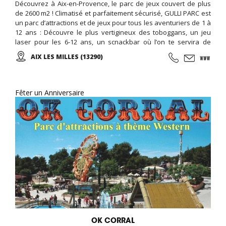
Découvrez à Aix-en-Provence, le parc de jeux couvert de plus
de 2600 m2 ! Climatisé et parfaitement sécurisé, GULLI PARC est
un parc d’attractions et de jeux pour tous les aventuriers de 1 à
12 ans : Découvre le plus vertigineux des toboggans, un jeu
laser pour les 6-12 ans, un scnackbar où l’on te servira de
délicieux goûters, un espace à thèmes pour fêter ton
AIX LES MILLES (13290)
anniversaire avec tous tes amis... et un espace V.I.P (Very
Important Parents)!
Fêter un Anniversaire
OK CORRAL