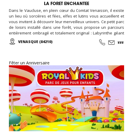
LA FORET ENCHANTEE
Dans le Vaucluse, en plein cœur du Comtat Venaissin, il existe
un lieu où sorcières et fées, elfes et lutins vous accueillent et
vous invitent à découvrir leur merveilleux univers. Ce petit parc
de loisirs installé dans une forêt, vous propose un parcours
entièrement ombragé et totalement original : Labyrinthe géant
en bois, installations accrobranches pour les plus jeunes,
VENASQUE (84210)
énigmes à résoudre, jeux d’observations, ici tout est fait pour
vous désorienter, vous amuser et surtout vous faire rêver…
Fêter un Anniversaire