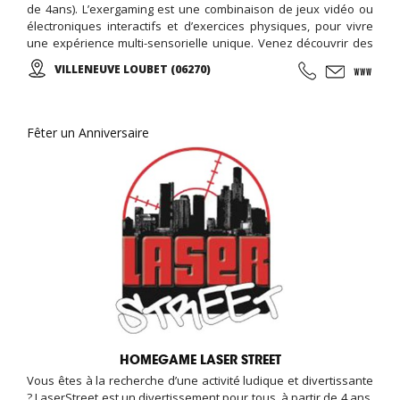
de 4ans). L’exergaming est une combinaison de jeux vidéo ou
électroniques interactifs et d’exercices physiques, pour vivre
une expérience multi-sensorielle unique. Venez découvrir des
nouvelles activités ludiques et tester le parcours interactif pour
VILLENEUVE LOUBET (06270)
se dépenser sans y penser ! Sol et mur lumineux, courses de
vélos virtuelles, roue d’escalade, plateformes de danses ‘i-
Dance’, mur interactif pour tous jeux de balle: Faire du sport n’a
jamais été aussi amusant !
Fêter un Anniversaire
HOMEGAME LASER STREET
Vous êtes à la recherche d’une activité ludique et divertissante
? LaserStreet est un divertissement pour tous, à partir de 4 ans.