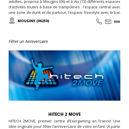
adultes, propose à Mougins (06) et à Aix (13) différents espaces
d’activités toutes à base de trampolines : l'espace central avec
une zone de dunk et de parkour, l'espace freestyle avec le bac
à mousse et l'airbag, le terrain de dodgeball, la pro zone avec
MOUGINS (06250)
son mur incliné. Des cours (parkour, trampoline, fitness) sont
organisés, et un programme d'animation est disponible en
ligne... Possibilité d'organiser son anniversaire, soirée, et
séminaire entreprise...
Fêter un Anniversaire
HITECH 2 MOVE
HITECH 2MOVE, premier centre d’Exergaming en France! Une
idée originale pour fêter l’anniversaire de votre enfant. (À partir