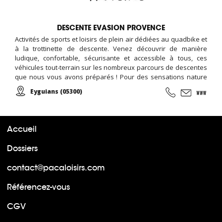
DESCENTE EVASION PROVENCE
Activités de sports et loisirs de plein air dédiées au quadbike et
à la trottinette de descente. Venez découvrir de manière
ludique, confortable, sécurisante et accessible à tous, ces
véhicules tout-terrain sur les nombreux parcours de descentes
que nous vous avons préparés ! Pour des sensations nature
sur 2 ou 4 roues et votre plus grand plaisir, nos quadbikes et
Eyguians (05300)
trottinettes sont à votre disposition, tout au long de l'année, en
location accompagnée par un moniteur...
Accueil
Dossiers
contact@pacaloisirs.com
Référencez-vous
CGV