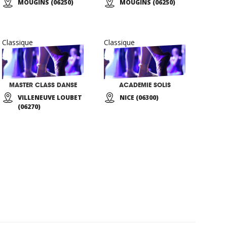
MOUGINS (06250)
MOUGINS (06250)
Classique
Classique
MASTER CLASS DANSE
ACADEMIE SOLIS
VILLENEUVE LOUBET
NICE (06300)
(06270)