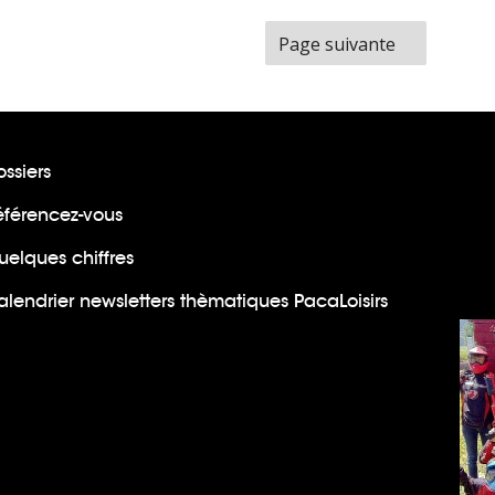
ge
Page suivante
ssiers
éférencez-vous
uelques chiffres
lendrier newsletters thèmatiques PacaLoisirs