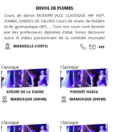
ENVOL DE PLUMES
Cours de danse MODERN JAZZ, CLASSIQUE, HIP HOP,
ZUMBA, DANSES DE SALONS Cours de chant, de théâtre
et de gymnastique GRS, ... Tous nos cours sont donnés
par des professeurs diplomés d'état. Venez découvrir
aussi le milieu passionnant de la comédie musicale!
Enfants, Ados et Adultes. Stages vacances,
MARSEILLE (13011)
Anniversaires, ... Cours d'essai offert !
Classique
Classique
ATELIER DE LA DANSE
PINGUET NADIA
MANOSQUE (04100)
MANOSQUE (04100)
Classique
Classique