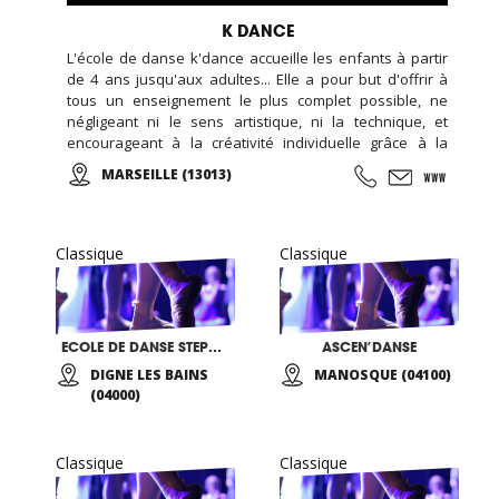
K DANCE
L'école de danse k'dance accueille les enfants à partir
de 4 ans jusqu'aux adultes... Elle a pour but d'offrir à
tous un enseignement le plus complet possible, ne
négligeant ni le sens artistique, ni la technique, et
encourageant à la créativité individuelle grâce à la
pratique d'ateliers chorégraphiques. Cours de danse
MARSEILLE (13013)
classique, modern-jazz, hip-hop, break, ragga, orientale
et zumba ... Cours de musique avec batterie, basse,
piano, guitare. Cours de chant, de théâtre et cours de
cirque...
Classique
Classique
ECOLE DE DANSE STEPHANE BARON
ASCEN’DANSE
DIGNE LES BAINS
MANOSQUE (04100)
(04000)
Classique
Classique