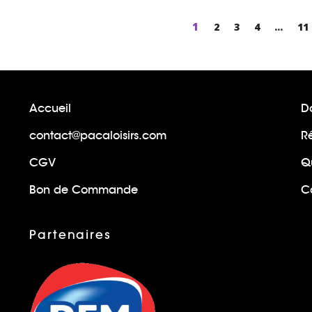
Page
1
Page
2
Page
3
Page
4
...
Pa
11
Accueil
Do
contact@pacaloisirs.com
R
CGV
Q
Bon de Commande
Ca
Partenaires