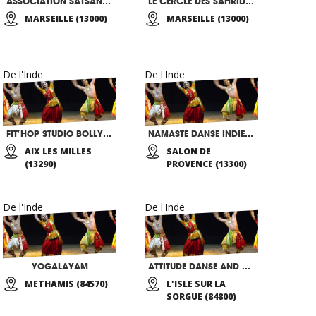
ASSOCIATION SATSANGHAM
LE CERCLE DES SAHRIDAYA
MARSEILLE (13000)
MARSEILLE (13000)
De l'Inde
De l'Inde
FIT’HOP STUDIO BOLLYWOOD
NAMASTE DANSE INDIENNE
AIX LES MILLES
SALON DE
(13290)
PROVENCE (13300)
De l'Inde
De l'Inde
YOGALAYAM
ATTITUDE DANSE AND MOVE
METHAMIS (84570)
L'ISLE SUR LA
SORGUE (84800)