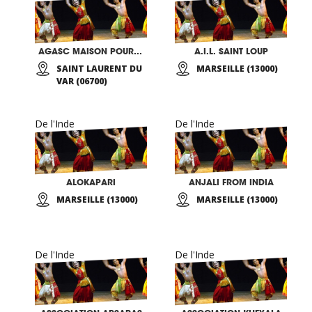
AGASC MAISON POUR TOUS
A.I.L. SAINT LOUP
SAINT LAURENT DU
MARSEILLE (13000)
VAR (06700)
De l'Inde
De l'Inde
ALOKAPARI
ANJALI FROM INDIA
MARSEILLE (13000)
MARSEILLE (13000)
De l'Inde
De l'Inde