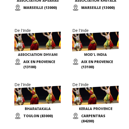
ASSOCIATION APSARAS
ASSOCIATION KHEYALA
MARSEILLE (13000)
MARSEILLE (13000)
De l'Inde
De l'Inde
ASSOCIATION DHVANI
MOD’L INDIA
AIX EN PROVENCE
AIX EN PROVENCE
(13100)
(13100)
De l'Inde
De l'Inde
BHARATAKALA
KERALA PROVENCE
TOULON (83000)
CARPENTRAS
(84200)