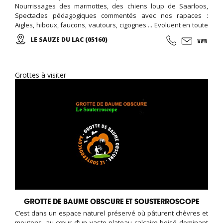
Nourrissages des marmottes, des chiens loup de Saarloos,
Spectacles pédagogiques commentés avec nos rapaces :
Aigles, hiboux, faucons, vautours, cigognes ... Evoluent en toute
liberté au dessus de vos têtes ! Rencontre de proximité avec
LE SAUZE DU LAC (05160)
nos renards et nos vautours, Instant photo "rapace au poing"
avec un aigle ou une chouette !
Grottes à visiter
GROTTE DE BAUME OBSCURE ET SOUSTERROSCOPE
C’est dans un espace naturel préservé où pâturent chèvres et
moutons, au cœur d’un vaste plateau calcaire boisé dominant