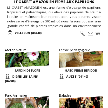
LE CARBET AMAZONIEN FERME AUX PAPILLONS
LE CARBET AMAZONIEN est une ferme d'élevage de papillons
tropicaux et paléarctiques, qui élève des papillons de l'œuf à
l'adulte en maîtrisant leur reproduction. Vous pourrez visiter
notre serre d'élevage de 500 m2 où nous faisons pousser une
grande variété de plantes tropicales dans un environnement
adapté. Au sein de cette reconstitution de forêt tropicale, vous
VELLERON (84740)
admirerez des papillons de ces contrées lointaines...
Atelier Nature
Ferme pédagogique
JARDIN DE FLORE
GAEC FERME BERIDON
DIGNE LES BAINS
AUZET (04140)
(04000)
Parc Animalier
Balades