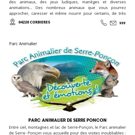
des animaux, des jeux ludiques, manèges et diverses
animations... Des nombreux animaux que vous pourrez
approcher, caresser et même nourrir pour certains, de très
belles aires de jeux pour enfants (châteaux et parcours
04220 CORBIERES
gonflables, trampolines géants et tyroliennes, Corbi Gliss: Les
méga-Toboggans), des manèges (petit train, les chaises
volantes, un carrousel, kartings et bumpers)...
Parc Animalier
PARC ANIMALIER DE SERRE PONCON
Entre ciel, montagnes et lac de Serre-Ponçon, le Parc animalier
de Serre- Ponçon vous accueille pour des visites inoubliables :