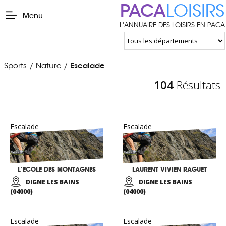
PACA
LOISIRS
Menu
L'ANNUAIRE DES LOISIRS EN PACA
Sports
Nature
Escalade
/
/
104
Résultats
Escalade
Escalade
L’ECOLE DES MONTAGNES
LAURENT VIVIEN RAGUET
DIGNE LES BAINS
DIGNE LES BAINS
(04000)
(04000)
Escalade
Escalade