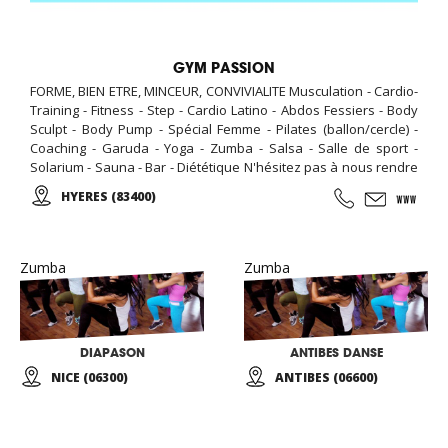
GYM PASSION
FORME, BIEN ETRE, MINCEUR, CONVIVIALITE Musculation - Cardio-
Training - Fitness - Step - Cardio Latino - Abdos Fessiers - Body
Sculpt - Body Pump - Spécial Femme - Pilates (ballon/cercle) -
Coaching - Garuda - Yoga - Zumba - Salsa - Salle de sport -
Solarium - Sauna - Bar - Diététique N'hésitez pas à nous rendre
visite, la première séance est gratuite! Pour toute inscription,
HYERES (83400)
l'accès au sauna est offert pour la durée de votre abonnement.
Zumba
Zumba
DIAPASON
ANTIBES DANSE
NICE (06300)
ANTIBES (06600)