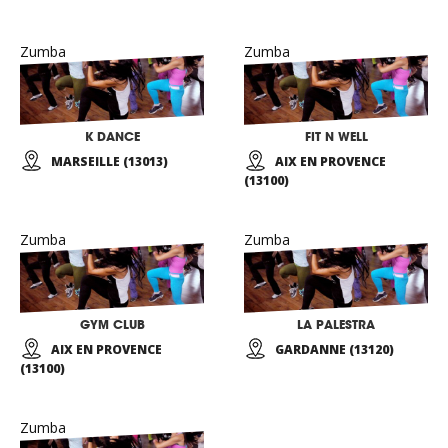
Zumba
Zumba
K DANCE
FIT N WELL
MARSEILLE (13013)
AIX EN PROVENCE
(13100)
Zumba
Zumba
GYM CLUB
LA PALESTRA
AIX EN PROVENCE
GARDANNE (13120)
(13100)
Zumba