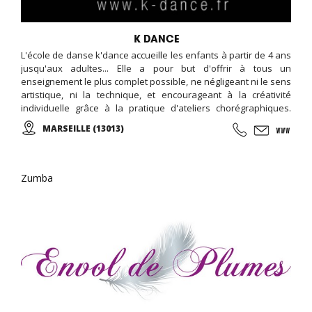
K DANCE
L'école de danse k'dance accueille les enfants à partir de 4 ans
jusqu'aux adultes... Elle a pour but d'offrir à tous un
enseignement le plus complet possible, ne négligeant ni le sens
artistique, ni la technique, et encourageant à la créativité
individuelle grâce à la pratique d'ateliers chorégraphiques.
Cours de danse classique, modern-jazz, hip-hop, break, ragga,
MARSEILLE (13013)
orientale et zumba ... Cours de musique avec batterie, basse,
piano, guitare. Cours de chant, de théâtre et cours de cirque...
Zumba