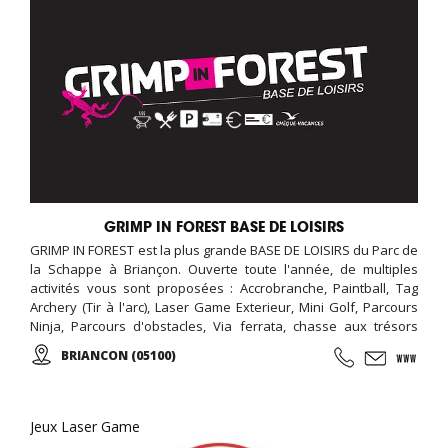
GRIMP IN FOREST BASE DE LOISIRS
GRIMP IN FOREST est la plus grande BASE DE LOISIRS du Parc de
la Schappe à Briançon. Ouverte toute l'année, de multiples
activités vous sont proposées : Accrobranche, Paintball, Tag
Archery (Tir à l'arc), Laser Game Exterieur, Mini Golf, Parcours
Ninja, Parcours d'obstacles, Via ferrata, chasse aux trésors
(chasse aux indices), Biathlon... De l'aventure, des émotions,
BRIANCON (05100)
des moments forts à partager en famille, entres amis, en
groupe, pour tous vos événements (séminaire d'entreprise,
team building, anniversaire, soirée nocturne privative, EVG,
EVJF...).
Jeux Laser Game