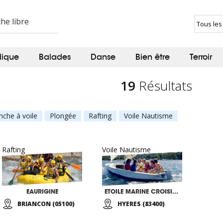
dique
Balades
Danse
Bien être
Terroir
19
Résultats
nche à voile
Plongée
Rafting
Voile Nautisme
Rafting
Voile Nautisme
EAURIGINE
ETOILE MARINE CROISIERES
BRIANCON (05100)
HYERES (83400)