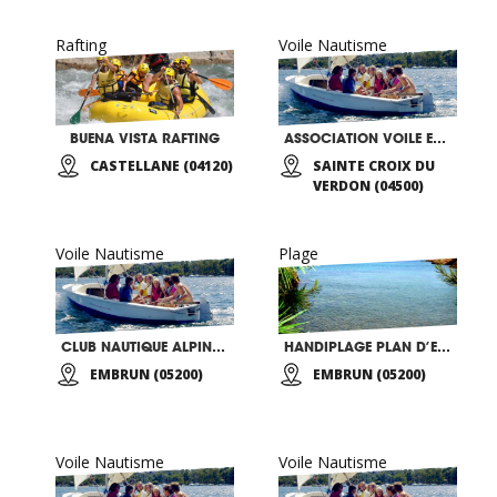
Rafting
Voile Nautisme
BUENA VISTA RAFTING
ASSOCIATION VOILE ET NAUTISME 04
CASTELLANE (04120)
SAINTE CROIX DU
VERDON (04500)
Voile Nautisme
Plage
CLUB NAUTIQUE ALPIN SECTION HANDISPORT
HANDIPLAGE PLAN D’EAU D’EMBRUN
EMBRUN (05200)
EMBRUN (05200)
Voile Nautisme
Voile Nautisme