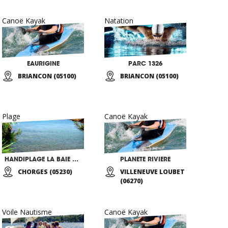
Canoë Kayak
Natation
EAURIGINE
PARC 1326
BRIANCON (05100)
BRIANCON (05100)
Plage
Canoë Kayak
HANDIPLAGE LA BAIE SAINT MICHEL
PLANETE RIVIERE
CHORGES (05230)
VILLENEUVE LOUBET
(06270)
Voile Nautisme
Canoë Kayak