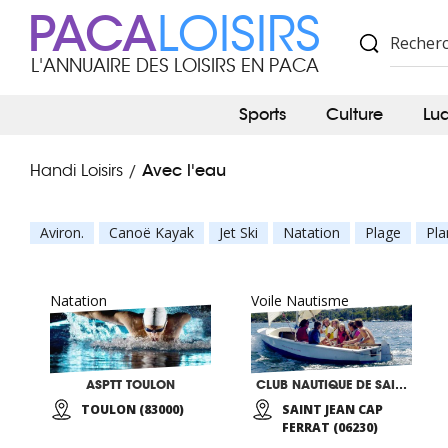
PACA
LOISIRS
L'ANNUAIRE DES LOISIRS EN PACA
Sports
Culture
Lu
Avec l'eau
Handi Loisirs
/
Aviron.
Canoë Kayak
Jet Ski
Natation
Plage
Pla
Natation
Voile Nautisme
ASPTT TOULON
CLUB NAUTIQUE DE SAINT JEAN CAP FERRAT
TOULON (83000)
SAINT JEAN CAP
FERRAT (06230)