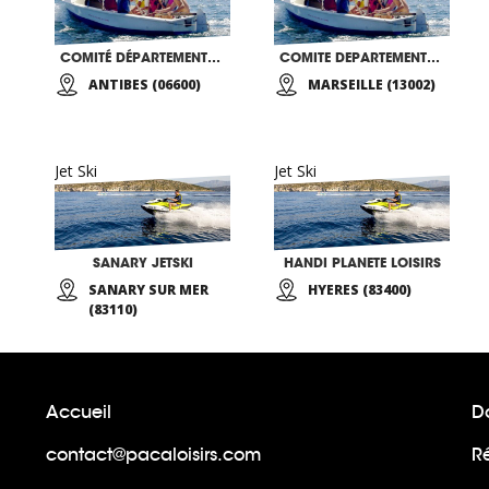
COMITÉ DÉPARTEMENTAL 06 DE VOILE
COMITE DEPARTEMENTAL HANDISPORT DES BDR 13
ANTIBES (06600)
MARSEILLE (13002)
Jet Ski
Jet Ski
SANARY JETSKI
HANDI PLANETE LOISIRS
SANARY SUR MER
HYERES (83400)
(83110)
Accueil
Do
contact@pacaloisirs.com
R