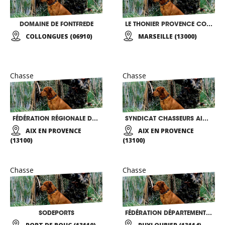
DOMAINE DE FONTFREDE
LE THONIER PROVENCE COTE D’AZUR
COLLONGUES (06910)
MARSEILLE (13000)
Chasse
Chasse
FÉDÉRATION RÉGIONALE DES CHASSEURS DU PACA
SYNDICAT CHASSEURS AIXOIS
AIX EN PROVENCE
AIX EN PROVENCE
(13100)
(13100)
Chasse
Chasse
SODEPORTS
FÉDÉRATION DÉPARTEMENTALE DESCHASSEURS BOUCHES DU RHÔNE