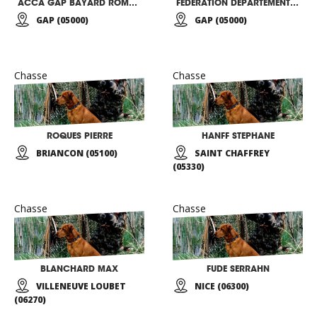
ACCA GAP BAYARD ROMETTE
FÉDÉRATION DÉPARTEMENTALE DES CHASSEURS HAUTES ALPES
GAP (05000)
GAP (05000)
Chasse
Chasse
ROQUES PIERRE
HANFF STEPHANE
BRIANCON (05100)
SAINT CHAFFREY
(05330)
Chasse
Chasse
BLANCHARD MAX
FUDE SERRAHN
VILLENEUVE LOUBET
NICE (06300)
(06270)