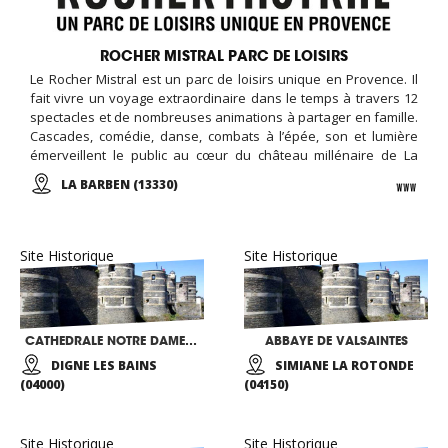
ROCHER MISTRAL PARC DE LOISIRS
Le Rocher Mistral est un parc de loisirs unique en Provence. Il
fait vivre un voyage extraordinaire dans le temps à travers 12
spectacles et de nombreuses animations à partager en famille.
Cascades, comédie, danse, combats à l’épée, son et lumière
émerveillent le public au cœur du château millénaire de La
Barben. En journée ou en soirée, vivez l'aventure au Rocher
LA BARBEN (13330)
Mistral !
Site Historique
Site Historique
CATHEDRALE NOTRE DAME DU BOURG
ABBAYE DE VALSAINTES
DIGNE LES BAINS
SIMIANE LA ROTONDE
(04000)
(04150)
Site Historique
Site Historique