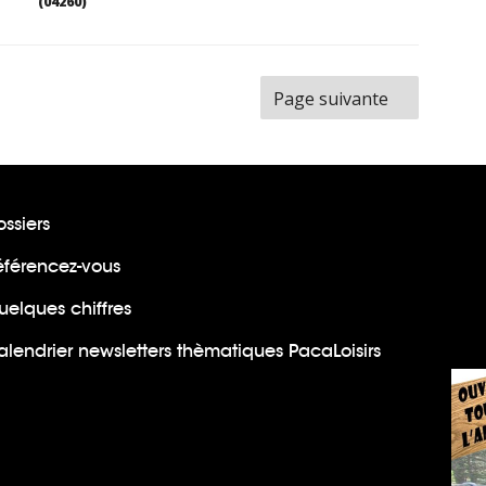
(04260)
ge
Page suivante
ssiers
éférencez-vous
uelques chiffres
lendrier newsletters thèmatiques PacaLoisirs