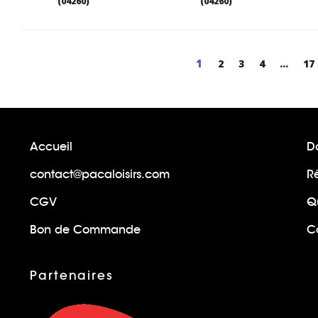
(04260)
(04260)
Page
1
Page
2
Page
3
Page
4
...
Pa
17
Accueil
Do
contact@pacaloisirs.com
R
CGV
Q
Bon de Commande
Ca
Partenaires