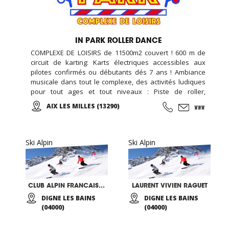
IN PARK ROLLER DANCE
COMPLEXE DE LOISIRS de 11500m2 couvert ! 600 m de
circuit de karting: Karts électriques accessibles aux
pilotes confirmés ou débutants dés 7 ans ! Ambiance
musicale dans tout le complexe, des activités ludiques
pour tout ages et tout niveaux : Piste de roller,
restauration, jeux vidéo et simulateurs, laser game,
AIX LES MILLES (13290)
salle de loisirs enfant, anniversaires, soirées
événementielles, séminaires d'entreprises...
Ski Alpin
Ski Alpin
CLUB ALPIN FRANCAIS DE HAUTE PROVENCE
LAURENT VIVIEN RAGUET
DIGNE LES BAINS
DIGNE LES BAINS
(04000)
(04000)