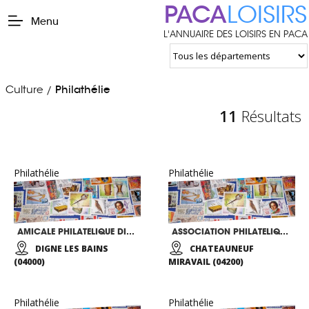
PACA
LOISIRS
Menu
L'ANNUAIRE DES LOISIRS EN PACA
Culture
Philathélie
/
11
Résultats
Philathélie
Philathélie
AMICALE PHILATELIQUE DIGNOISE
ASSOCIATION PHILATELIQUE SISTERONAISE
DIGNE LES BAINS
CHATEAUNEUF
(04000)
MIRAVAIL (04200)
Philathélie
Philathélie